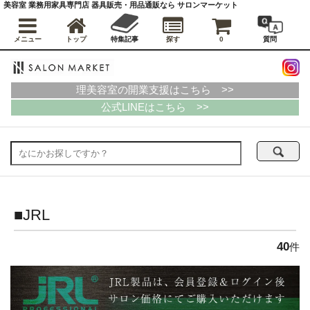
美容室 業務用家具専門店 器具販売・用品通販なら サロンマーケット
メニュー
トップ
特集記事
探す
0
質問
理美容室の開業支援はこちら >>
公式LINEはこちら >>
■JRL
40
件