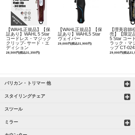
【WAHL正規品】【保
【WAHL正規品】【保
【理美容師
証あり】WAHL 5 Star
証あり】WAHL5 Star
売】【限定品
コードレス・マジック
ヴェイパー
5 Star 
クリップ- サード・エ
ラック・マ
29,000円(税込31,900円)
ディション
ップ CT-024
28,500円(税込31,350円)
29,000円(税込31,
バリカン・トリマー 他
スタイリングチェア
スツール
ミラー
カウンター