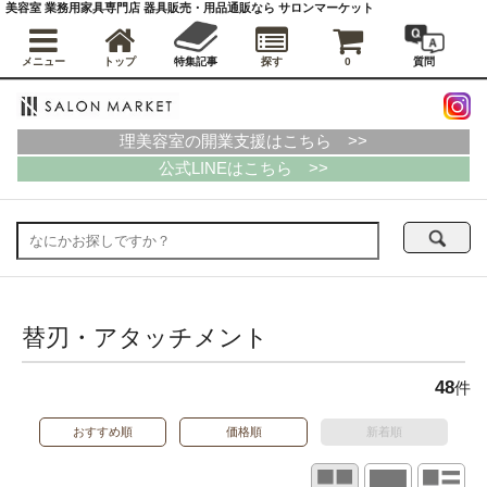
美容室 業務用家具専門店 器具販売・用品通販なら サロンマーケット
メニュー
トップ
特集記事
探す
0
質問
理美容室の開業支援はこちら >>
公式LINEはこちら >>
替刃・アタッチメント
48
件
おすすめ順
価格順
新着順