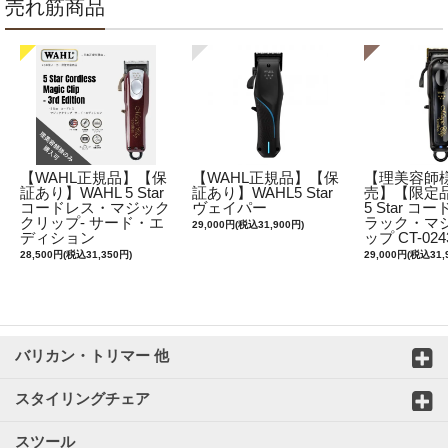
売れ筋商品
【WAHL正規品】【保
【WAHL正規品】【保
【理美容師
証あり】WAHL 5 Star
証あり】WAHL5 Star
売】【限定品
コードレス・マジック
ヴェイパー
5 Star 
クリップ- サード・エ
ラック・マ
29,000円(税込31,900円)
ディション
ップ CT-024
28,500円(税込31,350円)
29,000円(税込31,
バリカン・トリマー 他
スタイリングチェア
スツール