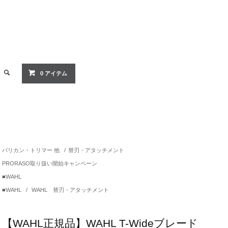
0 アイテム
バリカン・トリマー 他
/
替刃・アタッチメント
PRORASO取り扱い開始キャンペーン
■WAHL
■WAHL
/
WAHL 替刃・アタッチメント
【WAHL正規品】WAHL T-Wideブレード