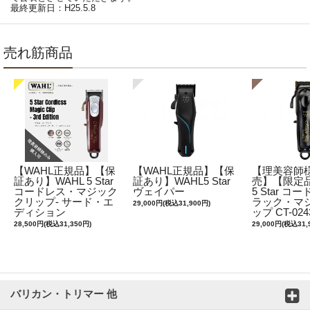
最終更新日：H25.5.8
売れ筋商品
【WAHL正規品】【保
【WAHL正規品】【保
【理美容師
証あり】WAHL 5 Star
証あり】WAHL5 Star
売】【限定品
コードレス・マジック
ヴェイパー
5 Star 
クリップ- サード・エ
ラック・マ
29,000円(税込31,900円)
ディション
ップ CT-024
28,500円(税込31,350円)
29,000円(税込31,
バリカン・トリマー 他