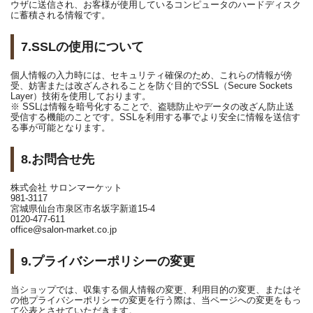
ウザに送信され、お客様が使用しているコンピュータのハードディスク
に蓄積される情報です。
7.SSLの使用について
個人情報の入力時には、セキュリティ確保のため、これらの情報が傍
受、妨害または改ざんされることを防ぐ目的でSSL（Secure Sockets
Layer）技術を使用しております。
※ SSLは情報を暗号化することで、盗聴防止やデータの改ざん防止送
受信する機能のことです。SSLを利用する事でより安全に情報を送信す
る事が可能となります。
8.お問合せ先
株式会社 サロンマーケット
981-3117
宮城県仙台市泉区市名坂字新道15-4
0120-477-611
office@salon-market.co.jp
9.プライバシーポリシーの変更
当ショップでは、収集する個人情報の変更、利用目的の変更、またはそ
の他プライバシーポリシーの変更を行う際は、当ページへの変更をもっ
て公表とさせていただきます。