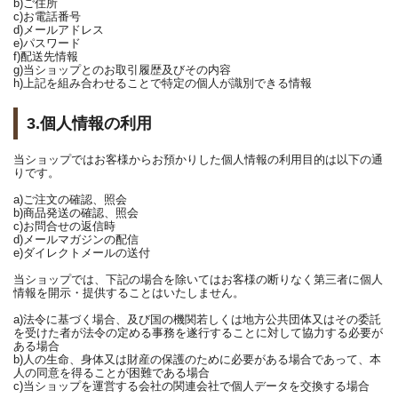
b)ご住所
c)お電話番号
d)メールアドレス
e)パスワード
f)配送先情報
g)当ショップとのお取引履歴及びその内容
h)上記を組み合わせることで特定の個人が識別できる情報
3.個人情報の利用
当ショップではお客様からお預かりした個人情報の利用目的は以下の通
りです。
a)ご注文の確認、照会
b)商品発送の確認、照会
c)お問合せの返信時
d)メールマガジンの配信
e)ダイレクトメールの送付
当ショップでは、下記の場合を除いてはお客様の断りなく第三者に個人
情報を開示・提供することはいたしません。
a)法令に基づく場合、及び国の機関若しくは地方公共団体又はその委託
を受けた者が法令の定める事務を遂行することに対して協力する必要が
ある場合
b)人の生命、身体又は財産の保護のために必要がある場合であって、本
人の同意を得ることが困難である場合
c)当ショップを運営する会社の関連会社で個人データを交換する場合