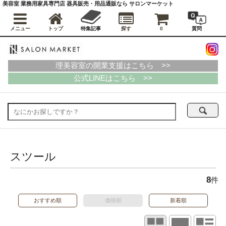
美容室 業務用家具専門店 器具販売・用品通販なら サロンマーケット
メニュー
トップ
特集記事
探す
0
質問
理美容室の開業支援はこちら >>
公式LINEはこちら >>
スツール
8
件
おすすめ順
価格順
新着順