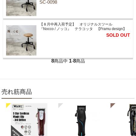
SC-0098
【８月中再入荷予定】 オリジナルスツール
『Nocco / ノッコ』 テラコッタ 【Framu design】
SOLD OUT
8
1
8
商品中
-
商品
売れ筋商品