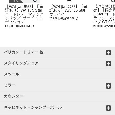
【WAHL正規品】【保
【WAHL正規品】【保
【理美容師
証あり】WAHL 5 Star
証あり】WAHL5 Star
売】【限定品
コードレス・マジック
ヴェイパー
5 Star 
クリップ- サード・エ
ラック・マ
29,000円(税込31,900円)
ディション
ップ CT-024
28,500円(税込31,350円)
29,000円(税込31,
バリカン・トリマー 他
スタイリングチェア
スツール
ミラー
カウンター
キャビネット・シャンプーボール