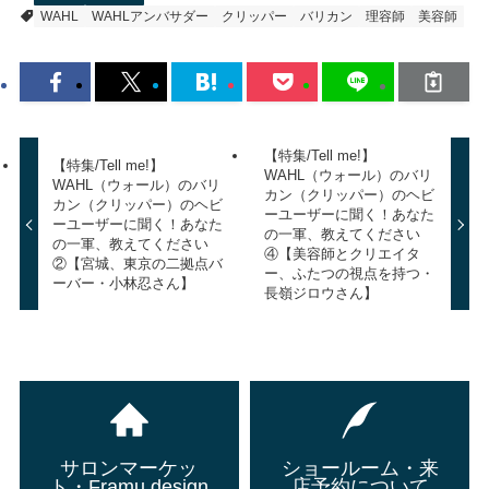
WAHL
WAHLアンバサダー
クリッパー
バリカン
理容師
美容師
【特集/Tell me!】
【特集/Tell me!】
WAHL（ウォール）のバリ
WAHL（ウォール）のバリ
カン（クリッパー）のヘビ
カン（クリッパー）のヘビ
ーユーザーに聞く！あなた
ーユーザーに聞く！あなた
の一軍、教えてください
の一軍、教えてください
④【美容師とクリエイタ
②【宮城、東京の二拠点バ
ー、ふたつの視点を持つ・
ーバー・小林忍さん】
長嶺ジロウさん】
サロンマーケッ
ショールーム・来
ト・Framu design
店予約について