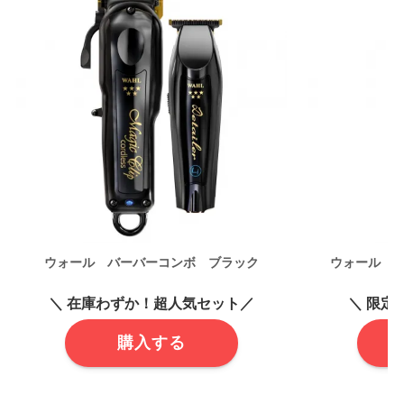
ウォール バーバーコンボ ブラック
ウォール 
＼ 在庫わずか！超人気セット／
＼ 限定
購入する