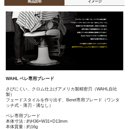
商品説明
イメージ
WAHL ベレ専用ブレード
さびにくい、クロム仕上げアメリカ製精密刃（WAHL自社
製）
フェードスタイルを作り出す、Beret専用ブレード（ワンタ
ッチ式・薄刃・溝なし）
ベレ専用ブレード
本体寸法 : 約H36×W31×D13mm
本体質量 : 約16g