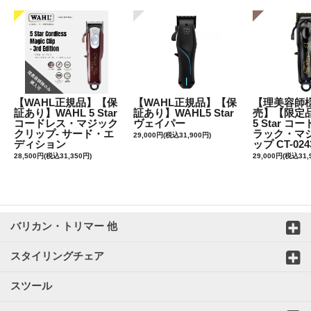
【WAHL正規品】【保
【WAHL正規品】【保
【理美容師
証あり】WAHL 5 Star
証あり】WAHL5 Star
売】【限定品
コードレス・マジック
ヴェイパー
5 Star 
クリップ- サード・エ
ラック・マ
29,000円(税込31,900円)
ディション
ップ CT-024
28,500円(税込31,350円)
29,000円(税込31,
バリカン・トリマー 他
スタイリングチェア
スツール