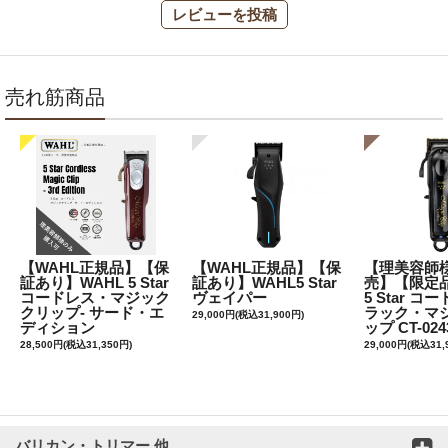
レビューを投稿
売れ筋商品
【WAHL正規品】【保
【WAHL正規品】【保
【理美容師
証あり】WAHL 5 Star
証あり】WAHL5 Star
売】【限定品
コードレス・マジック
ヴェイパー
5 Star 
クリップ- サード・エ
ラック・マ
29,000円(税込31,900円)
ディション
ップ CT-024
28,500円(税込31,350円)
29,000円(税込31,
バリカン・トリマー 他