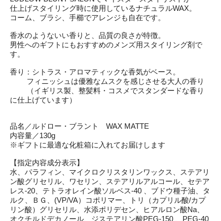
仕上げスタイリング時に使用しているナチュラルWAX。
コーム、ブラシ、手櫛でアレンジも自在です。
香水のようないい香りと、品質の良さが特徴。
男性へのギフトにもおすすめのメンズ用スタイリング剤で
す。
香り：シトラス・アロマティックな香気がベース。
フィニッシュは優雅なムスクを感じさせる大人の香り
（イギリス製、整髪料・コスメでスタンダードな香り
に仕上げています）
品名／ルドロー・ブラント WAX MATTE
内容量／130g
※ギフトに最適な化粧箱に入れてお届けします
【指定内容成分表示】
水、パラフィン、マイクロクリスタリンワックス、ステアリ
ン酸グリセリル、ワセリン、ステアリルアルコール、セテア
レス-20、テトラオレイン酸ソルベス-40 、ブドウ種子油、タ
ルク、ＢＧ、(VP/VA）コポリマー、トリ（カプリル酸/カプ
リン酸）グリセリル、水添ポリデセン、ヒアルロン酸Na、
オクチルドデカノール、ジステアリン酸PEG-150 、PEG-40