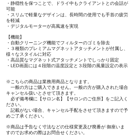
・静穏性を保つことで、ドライ中もクライアントとの会話が
可能
・スリムで軽量なデザインは、長時間の使用でも手首の疲労
を軽減
・デジタルモーターが高風速を実現
【機能】
・自動クリーニング機能でフィルターのゴミを除去
・３種類のプレミアムマグネットアタッチメントが付属し、
様々なスタイルに対応
・高品質なマグネット式アタッチメントでしっかり固定
・LED画面には４段階の温度設定と３段階の風量設定の表示
※こちらの商品は業務用商品となります。
一般の方はご購入できません。一般の方が購入された場合
キャンセル扱いとさせて頂きます。
必ず備考欄に【サロン名】【サロンのご住所】をご記入く
ださい。
記載がない場合、キャンセル手配をさせて頂きますので予
めご了承ください。
※商品は予告なく寸法などの仕様変更及び廃番が 御座いま
すのでお求めの際はお問合せください。