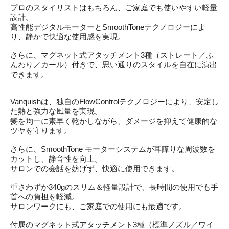
プロのスタイリストはもちろん、ご家庭でも使いやすい軽量
設計。
高性能デジタルモーターとSmoothToneテクノロジーによ
り、静かで快適な使用感を実現。
さらに、マグネット式アタッチメント3種（ストレート／ふ
んわり／カール）付きで、思い通りのスタイルを自在に演出
できます。
Vanquishは、独自のFlowControlテクノロジーにより、安定し
た熱と強力な風量を実現。
髪を均一に素早く乾かしながら、ダメージを抑えて健康的な
ツヤを守ります。
さらに、SmoothTone モーターシステムが耳障りな周波数を
カットし、静音性を向上。
サロンでの会話を妨げず、快適に使用できます。
重さわずか340gのスリム＆軽量設計で、長時間の使用でも手
首への負担を軽減。
サロンワークにも、ご家庭での使用にも最適です。
付属のマグネット式アタッチメント3種（標準ノズル／ワイ