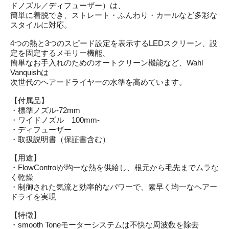
ドノズル／ディフューザー）は、
簡単に着脱でき、ストレート・ふんわり・カールなど多彩な
スタイルに対応。
4つの熱と3つのスピード設定を表示するLEDスクリーン、設
定を固定するメモリー機能、
簡単なお手入れのためのオートクリーン機能など、Wahl
Vanquishは
次世代のヘアードライヤーの水準を高めています。
【付属品】
・標準ノズル-72mm
・ワイドノズル 100mm-
・ディフューザー
・取扱説明書（保証書含む）
【用途】
・FlowControlが均一な熱を供給し、根元から毛先までムラな
く乾燥
・制御された気流と効率的なパワーで、素早く均一なヘアー
ドライを実現
【特徴】
・smooth Toneモーターシステムは不快な周波数を除去