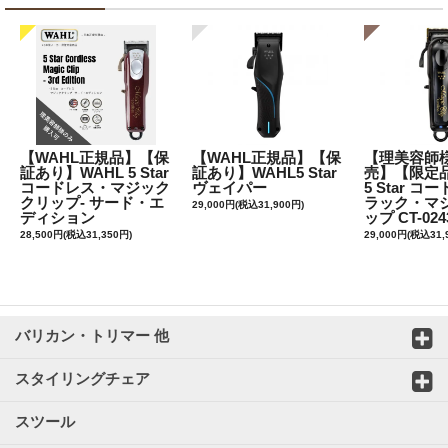
【WAHL正規品】【保
【WAHL正規品】【保
【理美容師
証あり】WAHL 5 Star
証あり】WAHL5 Star
売】【限定品
コードレス・マジック
ヴェイパー
5 Star 
クリップ- サード・エ
ラック・マ
29,000円(税込31,900円)
ディション
ップ CT-024
28,500円(税込31,350円)
29,000円(税込31,
バリカン・トリマー 他
スタイリングチェア
スツール