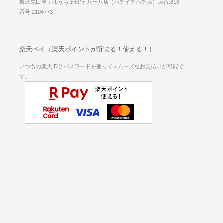
振込先口座：ゆうちょ銀行 八一八店（ハチイチハチ店）店番:818
番号:2104773
楽天ペイ（楽天ポイントが貯まる！使える！）
いつもの楽天IDとパスワードを使ってスムーズなお支払いが可能で
す。