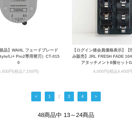
正規品】WAHL フェードブレード
【ログイン後会員価格表示】【
tyle/Li+ Pro2専用替刃）CT-015
み販売】JRL FRESH FADE 1
0
アタッチメント8個セットGU
6,500円(税込7,150円)
4,000円(税込4,400円
<
1
2
3
4
>
48商品中 13～24商品