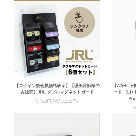
【ログイン後会員価格表示】【理美容師様の
【WAHL正
み販売】JRL ダブルマグネットガード
ード （Li+ P
Pr
5,720円(税込6,292円)