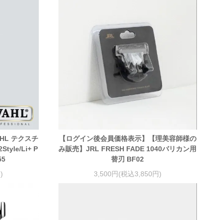
HL テクスチ
【ログイン後会員価格表示】【理美容師様の
le/Li+ P
み販売】JRL FRESH FADE 1040バリカン用
55
替刃 BF02
)
3,500円(税込3,850円)