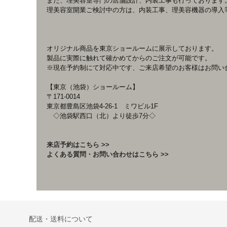
また、理美容室専門の店舗設計、内装工事も行っております
理美容室開業ご検討中の方は、内装工事、理美容機器の導入
オリジナル商品を東京ショールームに展示しております。
製品に実際に触れて確かめてからのご注文が可能です。
※現在予約制にて対応中です、ご来店希望のお客様はお問い
【東京（池袋）ショールーム】
〒171-0014
東京都豊島区池袋4-26-1 ミワビル1F
◇池袋駅西口（北）より徒歩7分◇
来店予約はこちら >>
よくある質問・お問い合わせはこちら >>
配送・送料について