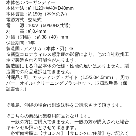
本体色 : バーガンディー
本体寸法 : 約H120×W40×D40mm
本体質量 : 約190g（本体のみ）
電源方式 : 交流式
電 源 : 100V（50/60Hz共通）
刈 高 : 約0.4mm
刈幅（刃幅） : 約38（40）mm
保証期間 : 1年
製造国 : アメリカ（本体・刃）※
※新型コロナウィルス感染症の影響により、他の自社欧州工
場で製造される可能性があります。
製造国による商品本体の仕様・性能の違いはありません。製
造国での商品選択はできません。
付属品 : 刃、カッティング・ガイド（1.5/3.0/4.5mm）、刃カ
バー、オイル+クリーニングブラシセット、取扱説明書（保
証書含む）
※離島、沖縄の場合は別途送料をご請求させて頂きます。
※こちらの商品は業務用商品となります。
一般の方はご購入できません。一般の方が購入された場合
キャンセル扱いとさせて頂きます。
必ず備考欄に【サロン名】【サロンのご住所】をご記入く