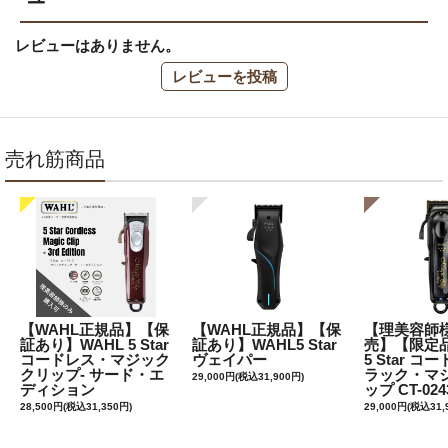
レビューはありません。
レビューを投稿
売れ筋商品
【WAHL正規品】【保
【WAHL正規品】【保
【理美容師
証あり】WAHL 5 Star
証あり】WAHL5 Star
売】【限定品
コードレス・マジック
ヴェイパー
5 Star 
クリップ- サード・エ
ラック・マ
29,000円(税込31,900円)
ディション
ップ CT-024
28,500円(税込31,350円)
29,000円(税込31,